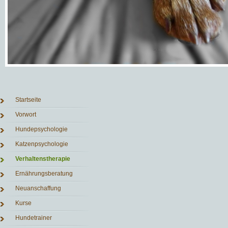
Navigation
Startseite
überspringen
Vorwort
Hundepsychologie
Katzenpsychologie
Verhaltenstherapie
Ernährungsberatung
Neuanschaffung
Kurse
Hundetrainer