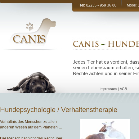
Navigation
Impressum
AGB
überspringen
Hundepsychologie / Verhaltenstherapie
Verhältnis des Menschen zu allen
anderen Wesen auf dem Planeten …
Der Mensch hat nicht das Recht über