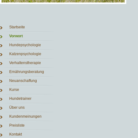
Navigation
Startseite
überspringen
Vorwort
Hundepsychologie
Katzenpsychologie
Verhaltenstherapie
Ernährungsberatung
Neuanschaffung
Kurse
Hundetrainer
Über uns
Kundenmeinungen
Preisliste
Kontakt