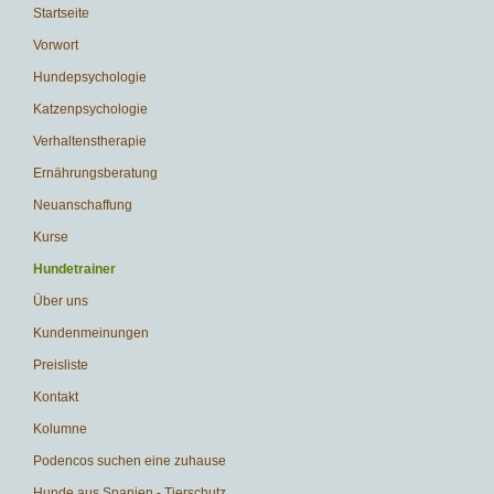
Navigation
Startseite
überspringen
Vorwort
Hundepsychologie
Katzenpsychologie
Verhaltenstherapie
Ernährungsberatung
Neuanschaffung
Kurse
Hundetrainer
Über uns
Kundenmeinungen
Preisliste
Kontakt
Kolumne
Podencos suchen eine zuhause
Hunde aus Spanien - Tierschutz