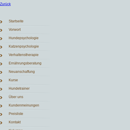
Zurück
Navigation
Startseite
überspringen
Vorwort
Hundepsychologie
Katzenpsychologie
Verhaltenstherapie
Ernährungsberatung
Neuanschaffung
Kurse
Hundetrainer
Über uns
Kundenmeinungen
Preisliste
Kontakt